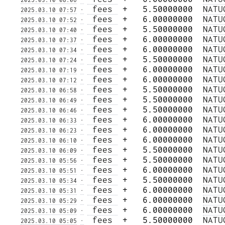
 fees 
 +   5.50000000  
NATU
2025.03.10 07:57
·
 fees 
 +   6.00000000  
NATU
2025.03.10 07:52
·
 fees 
 +   5.50000000  
NATU
2025.03.10 07:40
·
 fees 
 +   6.00000000  
NATU
2025.03.10 07:37
·
 fees 
 +   6.00000000  
NATU
2025.03.10 07:34
·
 fees 
 +   5.50000000  
NATU
2025.03.10 07:24
·
 fees 
 +   6.00000000  
NATU
2025.03.10 07:19
·
 fees 
 +   6.00000000  
NATU
2025.03.10 07:12
·
 fees 
 +   5.50000000  
NATU
2025.03.10 06:58
·
 fees 
 +   5.50000000  
NATU
2025.03.10 06:49
·
 fees 
 +   5.50000000  
NATU
2025.03.10 06:46
·
 fees 
 +   6.00000000  
NATU
2025.03.10 06:33
·
 fees 
 +   6.00000000  
NATU
2025.03.10 06:23
·
 fees 
 +   6.00000000  
NATU
2025.03.10 06:10
·
 fees 
 +   5.50000000  
NATU
2025.03.10 06:09
·
 fees 
 +   5.50000000  
NATU
2025.03.10 05:56
·
 fees 
 +   6.00000000  
NATU
2025.03.10 05:51
·
 fees 
 +   5.50000000  
NATU
2025.03.10 05:34
·
 fees 
 +   6.00000000  
NATU
2025.03.10 05:31
·
 fees 
 +   6.00000000  
NATU
2025.03.10 05:29
·
 fees 
 +   6.00000000  
NATU
2025.03.10 05:09
·
 fees 
 +   5.50000000  
NATU
2025.03.10 05:05
·