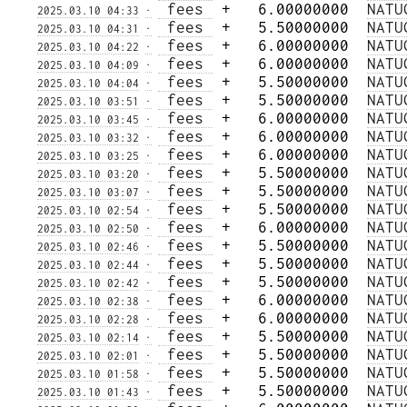
 fees 
 +   6.00000000  
NATU
2025.03.10 04:33
·
 fees 
 +   5.50000000  
NATU
2025.03.10 04:31
·
 fees 
 +   6.00000000  
NATU
2025.03.10 04:22
·
 fees 
 +   6.00000000  
NATU
2025.03.10 04:09
·
 fees 
 +   5.50000000  
NATU
2025.03.10 04:04
·
 fees 
 +   5.50000000  
NATU
2025.03.10 03:51
·
 fees 
 +   6.00000000  
NATU
2025.03.10 03:45
·
 fees 
 +   6.00000000  
NATU
2025.03.10 03:32
·
 fees 
 +   6.00000000  
NATU
2025.03.10 03:25
·
 fees 
 +   5.50000000  
NATU
2025.03.10 03:20
·
 fees 
 +   5.50000000  
NATU
2025.03.10 03:07
·
 fees 
 +   5.50000000  
NATU
2025.03.10 02:54
·
 fees 
 +   6.00000000  
NATU
2025.03.10 02:50
·
 fees 
 +   5.50000000  
NATU
2025.03.10 02:46
·
 fees 
 +   5.50000000  
NATU
2025.03.10 02:44
·
 fees 
 +   5.50000000  
NATU
2025.03.10 02:42
·
 fees 
 +   6.00000000  
NATU
2025.03.10 02:38
·
 fees 
 +   6.00000000  
NATU
2025.03.10 02:28
·
 fees 
 +   5.50000000  
NATU
2025.03.10 02:14
·
 fees 
 +   5.50000000  
NATU
2025.03.10 02:01
·
 fees 
 +   5.50000000  
NATU
2025.03.10 01:58
·
 fees 
 +   5.50000000  
NATU
2025.03.10 01:43
·