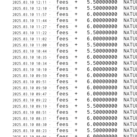
 fees 
 +   5.50000000  
NATU
2025.03.10 12:11
·
 fees 
 +   5.50000000  
NATU
2025.03.10 12:10
·
 fees 
 +   6.00000000  
NATU
2025.03.10 11:57
·
 fees 
 +   6.00000000  
NATU
2025.03.10 11:44
·
 fees 
 +   6.00000000  
NATU
2025.03.10 11:27
·
 fees 
 +   5.50000000  
NATU
2025.03.10 11:22
·
 fees 
 +   6.00000000  
NATU
2025.03.10 11:02
·
 fees 
 +   5.50000000  
NATU
2025.03.10 11:00
·
 fees 
 +   5.50000000  
NATU
2025.03.10 10:44
·
 fees 
 +   6.00000000  
NATU
2025.03.10 10:35
·
 fees 
 +   5.50000000  
NATU
2025.03.10 10:34
·
 fees 
 +   6.00000000  
NATU
2025.03.10 10:10
·
 fees 
 +   6.00000000  
NATU
2025.03.10 09:59
·
 fees 
 +   6.00000000  
NATU
2025.03.10 09:51
·
 fees 
 +   6.00000000  
NATU
2025.03.10 09:50
·
 fees 
 +   6.00000000  
NATU
2025.03.10 09:47
·
 fees 
 +   6.00000000  
NATU
2025.03.10 09:22
·
 fees 
 +   5.50000000  
NATU
2025.03.10 09:19
·
 fees 
 +   5.50000000  
NATU
2025.03.10 08:51
·
 fees 
 +   6.00000000  
NATU
2025.03.10 08:31
·
 fees 
 +   6.00000000  
NATU
2025.03.10 08:30
·
 fees 
 +   5.50000000  
NATU
2025.03.10 08:23
·
 fees 
 +   6.00000000  
NATU
2025.03.10 08:06
·