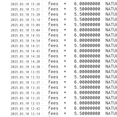
 fees 
 +   6.00000000  
NATU
2025.03.10 15:28
·
 fees 
 +   5.50000000  
NATU
2025.03.10 15:21
·
 fees 
 +   5.50000000  
NATU
2025.03.10 15:20
·
 fees 
 +   5.50000000  
NATU
2025.03.10 15:14
·
 fees 
 +   5.50000000  
NATU
2025.03.10 15:09
·
 fees 
 +   6.00000000  
NATU
2025.03.10 15:04
·
 fees 
 +   6.00000000  
NATU
2025.03.10 14:55
·
 fees 
 +   6.00000000  
NATU
2025.03.10 14:54
·
 fees 
 +   5.50000000  
NATU
2025.03.10 14:51
·
 fees 
 +   6.00000000  
NATU
2025.03.10 14:43
·
 fees 
 +   6.00000000  
NATU
2025.03.10 14:28
·
 fees 
 +   6.00000000  
NATU
2025.03.10 14:20
·
 fees 
 +   6.00000000  
NATU
2025.03.10 14:20
·
 fees 
 +   6.00000000  
NATU
2025.03.10 13:55
·
 fees 
 +   5.50000000  
NATU
2025.03.10 13:52
·
 fees 
 +   6.00000000  
NATU
2025.03.10 13:37
·
 fees 
 +   5.50000000  
NATU
2025.03.10 13:35
·
 fees 
 +   6.00000000  
NATU
2025.03.10 13:26
·
 fees 
 +   5.50000000  
NATU
2025.03.10 13:25
·
 fees 
 +   6.00000000  
NATU
2025.03.10 12:53
·
 fees 
 +   6.00000000  
NATU
2025.03.10 12:42
·
 fees 
 +   5.50000000  
NATU
2025.03.10 12:14
·