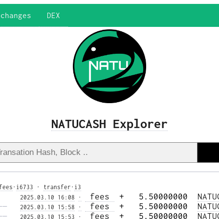
xchanges
DEX
NATUCASH Explorer
fees
·
i6733
·
transfer
·
i3
 fees 
 +   5.50000000  
NATU
2025.03.10 16:08
·
—— 
 fees 
 +   5.50000000  
NATU
2025.03.10 15:58
·
—— 
 fees 
 +   5.50000000  
NATU
2025.03.10 15:53
·