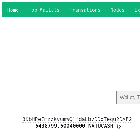
Home
Top Wallets
Transations
Nodes
E
3KbHReJmzzkvumwQ1fdaLbvDDxTequ2DAF2
·
    5438799.50040000 
NATUCASH
i
o
—————————————————————————————————————
—————————————————————————————————————