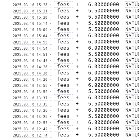
 fees 
 +   6.00000000  
NATU
2025.03.10 15:28
·
 fees 
 +   5.50000000  
NATU
2025.03.10 15:21
·
 fees 
 +   5.50000000  
NATU
2025.03.10 15:20
·
 fees 
 +   5.50000000  
NATU
2025.03.10 15:14
·
 fees 
 +   5.50000000  
NATU
2025.03.10 15:09
·
 fees 
 +   6.00000000  
NATU
2025.03.10 15:04
·
 fees 
 +   6.00000000  
NATU
2025.03.10 14:55
·
 fees 
 +   6.00000000  
NATU
2025.03.10 14:54
·
 fees 
 +   5.50000000  
NATU
2025.03.10 14:51
·
 fees 
 +   6.00000000  
NATU
2025.03.10 14:43
·
 fees 
 +   6.00000000  
NATU
2025.03.10 14:28
·
 fees 
 +   6.00000000  
NATU
2025.03.10 14:20
·
 fees 
 +   6.00000000  
NATU
2025.03.10 14:20
·
 fees 
 +   6.00000000  
NATU
2025.03.10 13:55
·
 fees 
 +   5.50000000  
NATU
2025.03.10 13:52
·
 fees 
 +   6.00000000  
NATU
2025.03.10 13:37
·
 fees 
 +   5.50000000  
NATU
2025.03.10 13:35
·
 fees 
 +   6.00000000  
NATU
2025.03.10 13:26
·
 fees 
 +   5.50000000  
NATU
2025.03.10 13:25
·
 fees 
 +   6.00000000  
NATU
2025.03.10 12:53
·
 fees 
 +   6.00000000  
NATU
2025.03.10 12:42
·
 fees 
 +   5.50000000  
NATU
2025.03.10 12:14
·