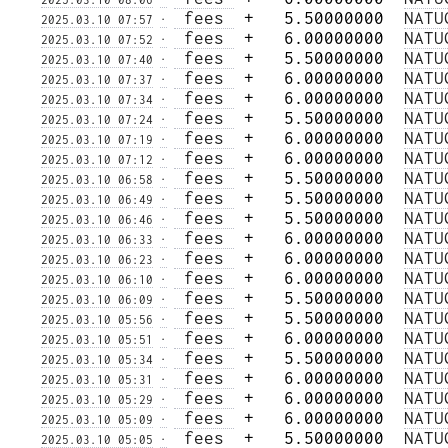
 fees 
 +   5.50000000  
NATU
2025.03.10 07:57
·
 fees 
 +   6.00000000  
NATU
2025.03.10 07:52
·
 fees 
 +   5.50000000  
NATU
2025.03.10 07:40
·
 fees 
 +   6.00000000  
NATU
2025.03.10 07:37
·
 fees 
 +   6.00000000  
NATU
2025.03.10 07:34
·
 fees 
 +   5.50000000  
NATU
2025.03.10 07:24
·
 fees 
 +   6.00000000  
NATU
2025.03.10 07:19
·
 fees 
 +   6.00000000  
NATU
2025.03.10 07:12
·
 fees 
 +   5.50000000  
NATU
2025.03.10 06:58
·
 fees 
 +   5.50000000  
NATU
2025.03.10 06:49
·
 fees 
 +   5.50000000  
NATU
2025.03.10 06:46
·
 fees 
 +   6.00000000  
NATU
2025.03.10 06:33
·
 fees 
 +   6.00000000  
NATU
2025.03.10 06:23
·
 fees 
 +   6.00000000  
NATU
2025.03.10 06:10
·
 fees 
 +   5.50000000  
NATU
2025.03.10 06:09
·
 fees 
 +   5.50000000  
NATU
2025.03.10 05:56
·
 fees 
 +   6.00000000  
NATU
2025.03.10 05:51
·
 fees 
 +   5.50000000  
NATU
2025.03.10 05:34
·
 fees 
 +   6.00000000  
NATU
2025.03.10 05:31
·
 fees 
 +   6.00000000  
NATU
2025.03.10 05:29
·
 fees 
 +   6.00000000  
NATU
2025.03.10 05:09
·
 fees 
 +   5.50000000  
NATU
2025.03.10 05:05
·