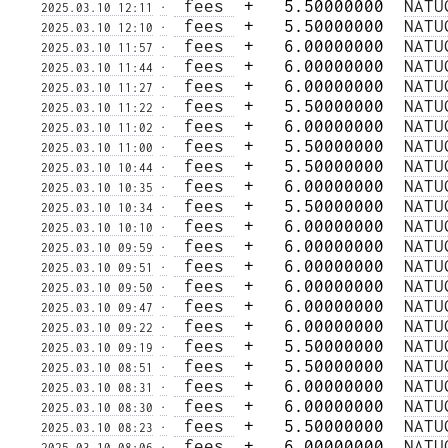
 fees 
 +   5.50000000  
NATU
2025.03.10 12:11
·
 fees 
 +   5.50000000  
NATU
2025.03.10 12:10
·
 fees 
 +   6.00000000  
NATU
2025.03.10 11:57
·
 fees 
 +   6.00000000  
NATU
2025.03.10 11:44
·
 fees 
 +   6.00000000  
NATU
2025.03.10 11:27
·
 fees 
 +   5.50000000  
NATU
2025.03.10 11:22
·
 fees 
 +   6.00000000  
NATU
2025.03.10 11:02
·
 fees 
 +   5.50000000  
NATU
2025.03.10 11:00
·
 fees 
 +   5.50000000  
NATU
2025.03.10 10:44
·
 fees 
 +   6.00000000  
NATU
2025.03.10 10:35
·
 fees 
 +   5.50000000  
NATU
2025.03.10 10:34
·
 fees 
 +   6.00000000  
NATU
2025.03.10 10:10
·
 fees 
 +   6.00000000  
NATU
2025.03.10 09:59
·
 fees 
 +   6.00000000  
NATU
2025.03.10 09:51
·
 fees 
 +   6.00000000  
NATU
2025.03.10 09:50
·
 fees 
 +   6.00000000  
NATU
2025.03.10 09:47
·
 fees 
 +   6.00000000  
NATU
2025.03.10 09:22
·
 fees 
 +   5.50000000  
NATU
2025.03.10 09:19
·
 fees 
 +   5.50000000  
NATU
2025.03.10 08:51
·
 fees 
 +   6.00000000  
NATU
2025.03.10 08:31
·
 fees 
 +   6.00000000  
NATU
2025.03.10 08:30
·
 fees 
 +   5.50000000  
NATU
2025.03.10 08:23
·
 fees 
 +   6.00000000  
NATU
2025.03.10 08:06
·