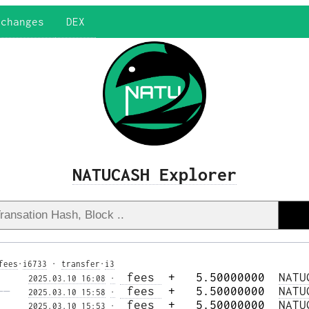
xchanges
DEX
NATUCASH Explorer
fees
·
i6733
·
transfer
·
i3
 fees 
 +   5.50000000  
NATU
2025.03.10 16:08
·
—— 
 fees 
 +   5.50000000  
NATU
2025.03.10 15:58
·
 fees 
 +   5.50000000  
NATU
2025.03.10 15:53
·