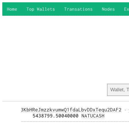
Home
Top Wallets
Transations
Nodes
E
3KbHReJmzzkvumwQ1fdaLbvDDxTequ2DAF2
·
    5438799.50040000 
NATUCASH
—————————————————————————————————————