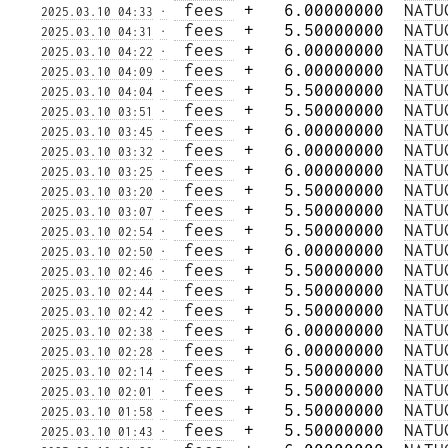
 fees 
 +   6.00000000  
NATU
2025.03.10 04:33
·
 fees 
 +   5.50000000  
NATU
2025.03.10 04:31
·
 fees 
 +   6.00000000  
NATU
2025.03.10 04:22
·
 fees 
 +   6.00000000  
NATU
2025.03.10 04:09
·
 fees 
 +   5.50000000  
NATU
2025.03.10 04:04
·
 fees 
 +   5.50000000  
NATU
2025.03.10 03:51
·
 fees 
 +   6.00000000  
NATU
2025.03.10 03:45
·
 fees 
 +   6.00000000  
NATU
2025.03.10 03:32
·
 fees 
 +   6.00000000  
NATU
2025.03.10 03:25
·
 fees 
 +   5.50000000  
NATU
2025.03.10 03:20
·
 fees 
 +   5.50000000  
NATU
2025.03.10 03:07
·
 fees 
 +   5.50000000  
NATU
2025.03.10 02:54
·
 fees 
 +   6.00000000  
NATU
2025.03.10 02:50
·
 fees 
 +   5.50000000  
NATU
2025.03.10 02:46
·
 fees 
 +   5.50000000  
NATU
2025.03.10 02:44
·
 fees 
 +   5.50000000  
NATU
2025.03.10 02:42
·
 fees 
 +   6.00000000  
NATU
2025.03.10 02:38
·
 fees 
 +   6.00000000  
NATU
2025.03.10 02:28
·
 fees 
 +   5.50000000  
NATU
2025.03.10 02:14
·
 fees 
 +   5.50000000  
NATU
2025.03.10 02:01
·
 fees 
 +   5.50000000  
NATU
2025.03.10 01:58
·
 fees 
 +   5.50000000  
NATU
2025.03.10 01:43
·