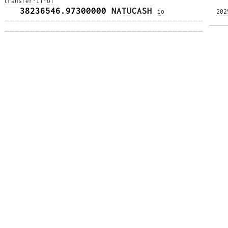
transfer
·
i1
·
o1
   38236546.97300000 
NATUCASH
i
o
202
——————————————————————————————————————— 
——————————————————————————————————————— 