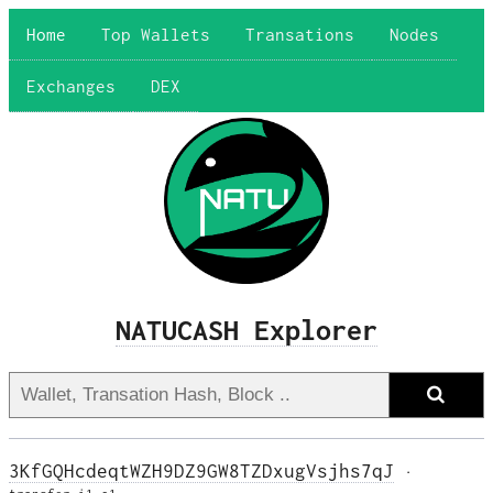
Home
Top Wallets
Transations
Nodes
Exchanges
DEX
NATUCASH Explorer
3KfGQHcdeqtWZH9DZ9GW8TZDxugVsjhs7qJ
·